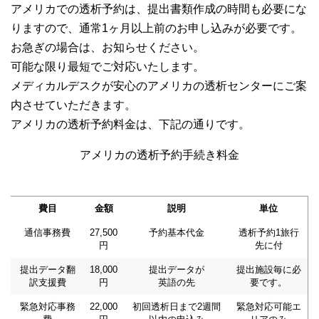
アメリカでの透析予約は、提出書類作成の時間も必要にな
りますので、通常1ヶ月以上前のお申し込みが必要です。
お急ぎの場合は、お知らせください。
可能な限り最短でご対応いたします。
メディカルデスクが安心のアメリカの透析センターにご案
内させていただきます。
アメリカの透析予約料金は、下記の通りです。
アメリカの透析予約手続き料金
費目
金額
説明
単位
通信事務費
27,500
予約基本代金
透析予約1旅行
円
先に付
提出データ翻
18,000
提出データが
提出施設毎に必
訳支援費
円
英語の先
要です。
緊急対応事務
22,000
初回透析日まで2週間
緊急対応可能エ