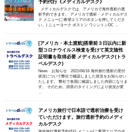
予約代行《メディカルデスク》
メディカルデスクでは、アメリカで海外透析の透
析予約できます。 アメリカで透析・メディカルデス
ク メニュー(ご希望エリアのボタンを押してくださ
い。) ニューヨーク ボストン ワシントンDC …
[アメリカ・本土渡航]搭乗前３日以内に新
型コロナウイルス検査を受けて英文陰性
証明書を取得必要 メディカルデスク(トラ
ベルデスク)
News お知らせ 2021/06/16 海外旅行透析の受付
状況について弊社で確認しました状況をお知らせい
たします。 弊社で各国に確認しました内容になりま
す。 そのため、回答のタイミングにより状況が変
…
アメリカ旅行で日本語で透析治療を受け
ていただけます。旅行透析予約のメディ
カルデスク
海外旅行透析予約代行 メニュー(ご希望エリアのボ