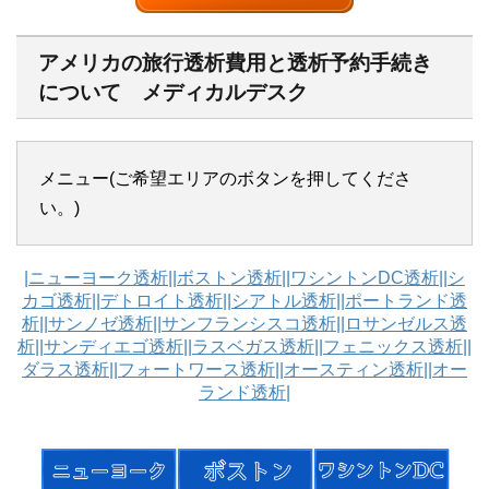
アメリカの旅行透析費用と透析予約手続き
について メディカルデスク
メニュー(ご希望エリアのボタンを押してくださ
い。)
|ニューヨーク透析|
|ボストン透析|
|ワシントンDC透析|
|シ
カゴ透析|
|デトロイト透析|
|シアトル透析|
|ポートランド透
析|
|サンノゼ透析|
|サンフランシスコ透析|
|ロサンゼルス透
析|
|サンディエゴ透析|
|ラスベガス透析|
|フェニックス透析|
|
ダラス透析|
|フォートワース透析|
|オースティン透析|
|オー
ランド透析|