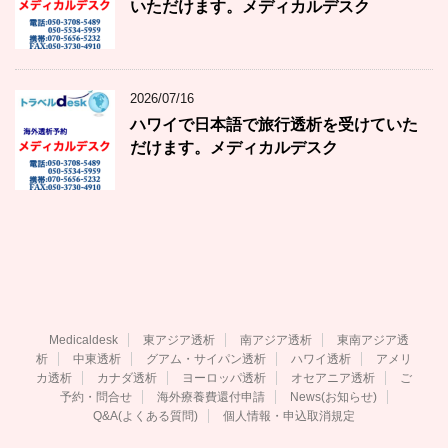
いただけます。メディカルデスク
2026/07/16
ハワイで日本語で旅行透析を受けていた
だけます。メディカルデスク
Medicaldesk
東アジア透析
南アジア透析
東南アジア透
析
中東透析
グアム・サイパン透析
ハワイ透析
アメリ
カ透析
カナダ透析
ヨーロッパ透析
オセアニア透析
ご
予約・問合せ
海外療養費還付申請
News(お知らせ)
Q&A(よくある質問)
個人情報・申込取消規定