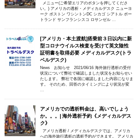
メニュー(ご希望エリアのボタンを押してくださ
い。) アメリカの透析・メディカルデスク ニューヨ
ーク ボストン ワシントンDC シカゴ シアトル ポー
トランド サンフランシスコ ロサンゼル …
[アメリカ・本土渡航]搭乗前３日以内に新
型コロナウイルス検査を受けて英文陰性
証明書を取得必要 メディカルデスク(トラ
ベルデスク)
News お知らせ 2021/06/16 海外旅行透析の受付
状況について弊社で確認しました状況をお知らせい
たします。 弊社で各国に確認しました内容になりま
す。 そのため、回答のタイミングにより状況が変
…
アメリカでの透析料金は、高いでしょう
か。。。| 海外透析予約《メディカルデス
ク》
アメリカ透析 / メディカルデスクでは、アメリカ
への海外旅行透析の透析予約ができます。 アメリカ