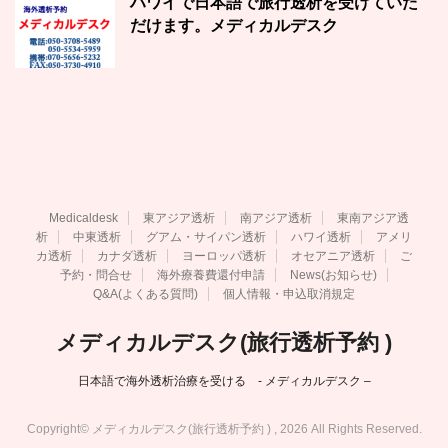
ハワイで日本語で旅行透析を受けていた
だけます。メディカルデスク
Medicaldesk
東アジア透析
南アジア透析
東南アジア透
析
中東透析
グアム・サイパン透析
ハワイ透析
アメリ
カ透析
カナダ透析
ヨーロッパ透析
オセアニア透析
ご
予約・問合せ
海外療養費還付申請
News(お知らせ)
Q&A(よくある質問)
個人情報・申込取消規定
メディカルデスク(旅行透析予約 )
日本語で海外透析治療を受ける - メディカルデスク –
Copyright© メディカルデスク(旅行透析予約 ) , 2026 All Rights Reserved.