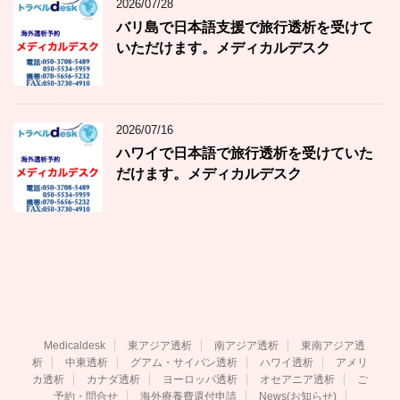
2026/07/28
バリ島で日本語支援で旅行透析を受けて
いただけます。メディカルデスク
2026/07/16
ハワイで日本語で旅行透析を受けていた
だけます。メディカルデスク
Medicaldesk
東アジア透析
南アジア透析
東南アジア透
析
中東透析
グアム・サイパン透析
ハワイ透析
アメリ
カ透析
カナダ透析
ヨーロッパ透析
オセアニア透析
ご
予約・問合せ
海外療養費還付申請
News(お知らせ)