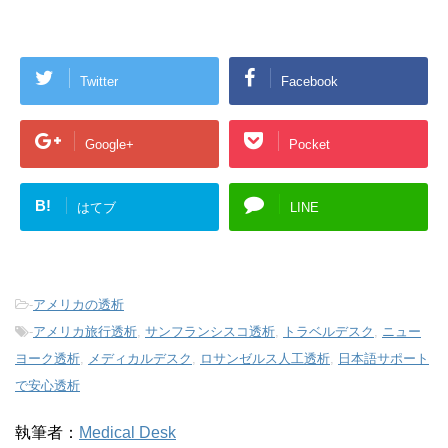
Twitter
Facebook
Google+
Pocket
B!
はてブ
LINE
-
アメリカの透析
-
アメリカ旅行透析
,
サンフランシスコ透析
,
トラベルデスク
,
ニュー
ヨーク透析
,
メディカルデスク
,
ロサンゼルス人工透析
,
日本語サポート
で安心透析
執筆者：
Medical Desk