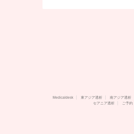
Medicaldesk
東アジア透析
南アジア透析
セアニア透析
ご予約