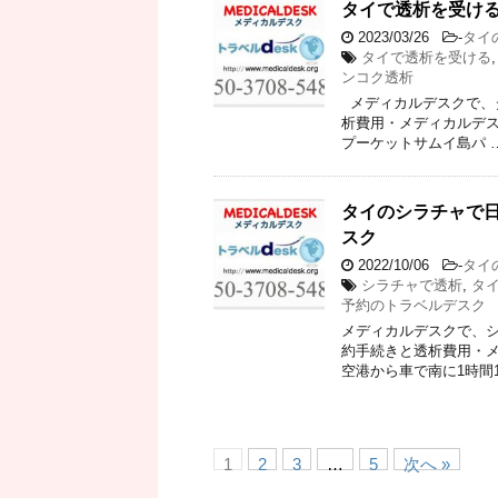
タイで透析を受ける
2023/03/26
-
タイ
タイで透析を受ける
ンコク透析
メディカルデスクで、
析費用・メディカルデス
プーケットサムイ島パ 
タイのシラチャで
スク
2022/10/06
-
タイ
シラチャで透析
,
タ
予約のトラベルデスク
メディカルデスクで、シ
約手続きと透析費用・メ
空港から車で南に1時間1
1
2
3
…
5
次へ »