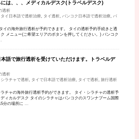
には、、、メディカルデスク(トラベルデスク)
の透析
,
タイ日本語で透析治療
,
タイ透析
,
バンコク日本語で透析治療
,
バ
タイの海外旅行透析が予約できます。 タイの透析予約手続きと透
ク メニュー(ご希望エリアのボタンを押してください。) バンコク
…
日本語で旅行透析を受けていただけます。トラベルデ
の透析
イシラチャで透析
,
タイで日本語で透析治療
,
タイで透析
,
旅行透析
ラチャの海外旅行透析予約ができます。 タイ・シラチャの透析予
ディカルデスク タイのシラチャはバンコクのスワンナプーム国際
5分の場所に …