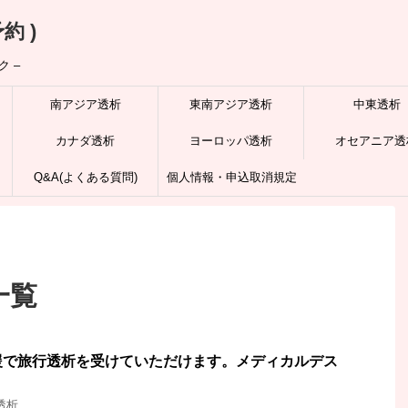
約 )
 –
南アジア透析
東南アジア透析
中東透析
カナダ透析
ヨーロッパ透析
オセアニア透
Q&A(よくある質問)
個人情報・申込取消規定
一覧
援で旅行透析を受けていただけます。メディカルデス
透析