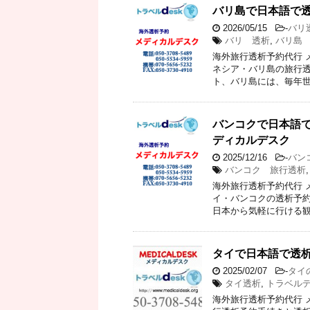
バリ島で日本語で
2026/05/15
-
バリ
バリ 透析
,
バリ島
海外旅行透析予約代行 
ネシア・バリ島の旅行透
ト、バリ島には、毎年世
バンコクで日本語
ディカルデスク
2025/12/16
-
バン
バンコク 旅行透析
海外旅行透析予約代行 
イ・バンコクの透析予約
日本から気軽に行ける観
タイで日本語で透
2025/02/07
-
タイ
タイ透析
,
トラベル
海外旅行透析予約代行 