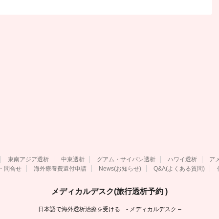
東南アジア透析
中東透析
グアム・サイパン透析
ハワイ透析
ア
・問合せ
海外療養費還付申請
News(お知らせ)
Q&A(よくある質問)
メディカルデスク(旅行透析予約 )
日本語で海外透析治療を受ける - メディカルデスク –