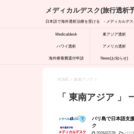
メディカルデスク(旅行透析予
日本語で海外透析治療を受ける - メディカルデスク
Medicaldesk
東アジア透析
ハワイ透析
アメリカ透析
海外療養費還付申請
News(お知らせ)
HOME
>
東南アジア
>
「 東南アジア 」 
バリ島で日本語支
ク
2026/07/28
-
バリ