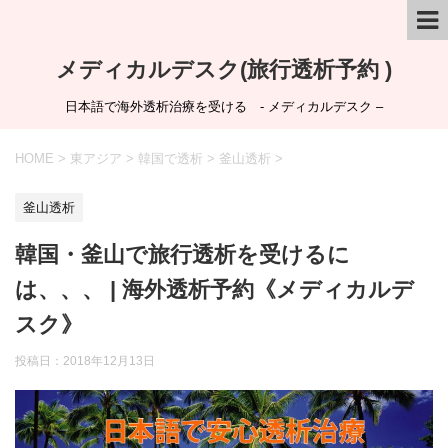
メディカルデスク(旅行透析予約 )
日本語で海外透析治療を受ける - メディカルデスク –
HOME
>
東アジア
>
韓国で透析
>
釜山透析
>
釜山透析
韓国・釜山で旅行透析を受けるに
は、、、 | 海外透析予約《メディカルデ
スク》
投稿日：
2018年12月13日