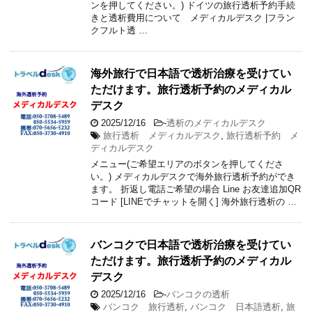
ンを押してください。) ドイツの旅行透析予約手続
きと透析費用について メディカルデスク |フラン
クフルト透 …
海外旅行で日本語で透析治療を受けてい
ただけます。旅行透析予約のメディカル
デスク
2025/12/16
-
透析のメディカルデスク
旅行透析 メディカルデスク
,
旅行透析予約 メ
ディカルデスク
メニュー(ご希望エリアのボタンを押してくださ
い。) メディカルデスクで海外旅行透析予約ができ
ます。 折返し電話ご希望の場合 Line お友達追加QR
コード [LINEでチャットを開く] 海外旅行透析の …
バンコクで日本語で透析治療を受けてい
ただけます。旅行透析予約のメディカル
デスク
2025/12/16
-
バンコクの透析
バンコク 旅行透析
,
バンコク 日本語透析
,
旅