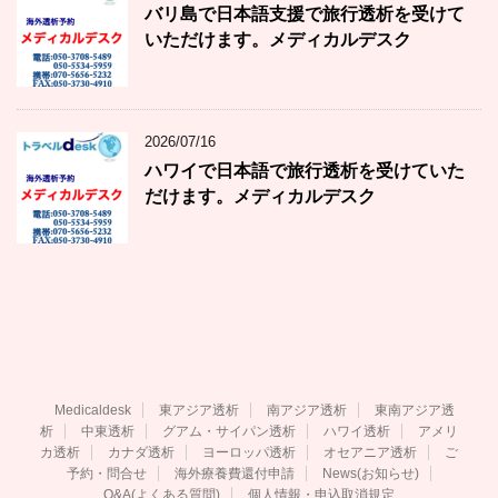
バリ島で日本語支援で旅行透析を受けて
いただけます。メディカルデスク
2026/07/16
ハワイで日本語で旅行透析を受けていた
だけます。メディカルデスク
Medicaldesk
東アジア透析
南アジア透析
東南アジア透
析
中東透析
グアム・サイパン透析
ハワイ透析
アメリ
カ透析
カナダ透析
ヨーロッパ透析
オセアニア透析
ご
予約・問合せ
海外療養費還付申請
News(お知らせ)
Q&A(よくある質問)
個人情報・申込取消規定