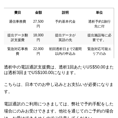
費目
金額
説明
単位
通信事務費
27,500
予約基本代金
透析予約1旅行
円
先に付
提出データ翻
18,000
提出データが
提出施設毎に必
訳支援費
円
英語の先
要です。
緊急対応事務
22,000
初回透析日まで2週間
緊急対応可能エ
費
円
以内の申込み
リアのみ
透析中の電話通訳支援費は、透析1回あたりUS$50.00また
は透析3回までUS$100.00になります。
こちらは、日本でのお申し込みとお支払いが必要になりま
す。
電話通訳のご利用につきましては、弊社で予約手配をした
場合にのみお受けできます。他社を通じてのご予約の場合