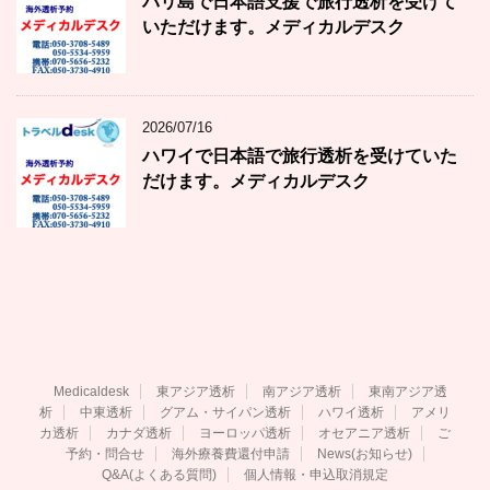
バリ島で日本語支援で旅行透析を受けて
いただけます。メディカルデスク
2026/07/16
ハワイで日本語で旅行透析を受けていた
だけます。メディカルデスク
Medicaldesk
東アジア透析
南アジア透析
東南アジア透
析
中東透析
グアム・サイパン透析
ハワイ透析
アメリ
カ透析
カナダ透析
ヨーロッパ透析
オセアニア透析
ご
予約・問合せ
海外療養費還付申請
News(お知らせ)
Q&A(よくある質問)
個人情報・申込取消規定