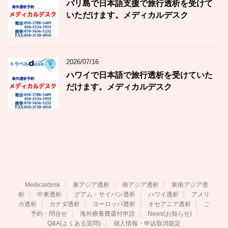
バリ島で日本語支援で旅行透析を受けて
いただけます。メディカルデスク
2026/07/16
ハワイで日本語で旅行透析を受けていた
だけます。メディカルデスク
Medicaldesk
東アジア透析
南アジア透析
東南アジア透
析
中東透析
グアム・サイパン透析
ハワイ透析
アメリ
カ透析
カナダ透析
ヨーロッパ透析
オセアニア透析
ご
予約・問合せ
海外療養費還付申請
News(お知らせ)
Q&A(よくある質問)
個人情報・申込取消規定