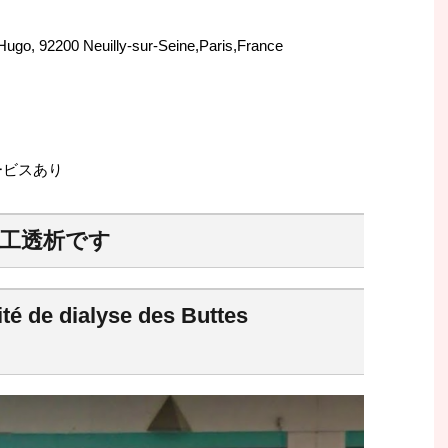
o, 92200 Neuilly-sur-Seine,Paris,France
ービスあり
工透析です
e dialyse des Buttes