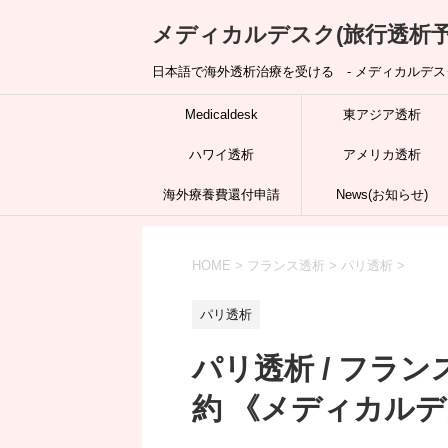
メディカルデスク(旅行透析予
日本語で海外透析治療を受ける - メディカルデスク
Medicaldesk
東アジア透析
ハワイ透析
アメリカ透析
海外療養費還付申請
News(お知らせ)
HOME
>
フランス透析
>
パリ透析
>
パリ透析
パリ透析 / フラ
約 《メディカル