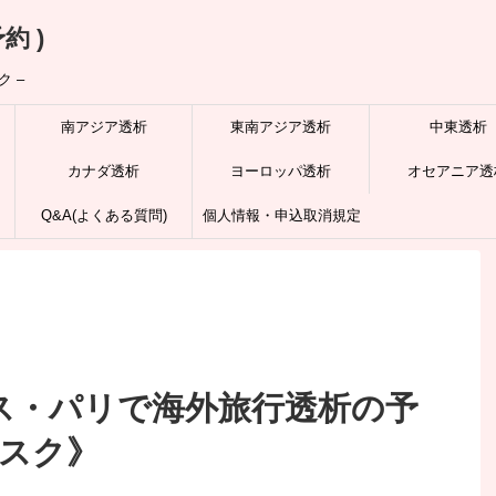
約 )
 –
南アジア透析
東南アジア透析
中東透析
カナダ透析
ヨーロッパ透析
オセアニア透
Q&A(よくある質問)
個人情報・申込取消規定
ンス・パリで海外旅行透析の予
デスク》