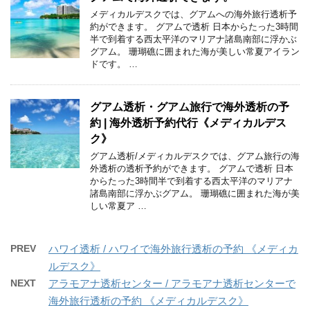
メディカルデスクでは、グアムへの海外旅行透析予
約ができます。 グアムで透析 日本からたった3時間
半で到着する西太平洋のマリアナ諸島南部に浮かぶ
グアム。 珊瑚礁に囲まれた海が美しい常夏アイラン
ドです。 …
グアム透析・グアム旅行で海外透析の予
約 | 海外透析予約代行《メディカルデス
ク》
グアム透析/メディカルデスクでは、グアム旅行の海
外透析の透析予約ができます。 グアムで透析 日本
からたった3時間半で到着する西太平洋のマリアナ
諸島南部に浮かぶグアム。 珊瑚礁に囲まれた海が美
しい常夏ア …
PREV
ハワイ透析 / ハワイで海外旅行透析の予約 《メディカ
ルデスク》
NEXT
アラモアナ透析センター / アラモアナ透析センターで
海外旅行透析の予約 《メディカルデスク》