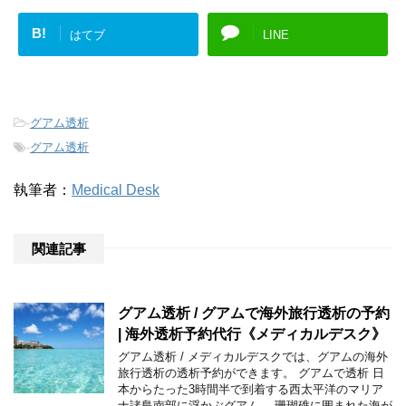
B!
はてブ
LINE
-
グアム透析
-
グアム透析
執筆者：
Medical Desk
関連記事
グアム透析 / グアムで海外旅行透析の予約
| 海外透析予約代行《メディカルデスク》
グアム透析 / メディカルデスクでは、グアムの海外
旅行透析の透析予約ができます。 グアムで透析 日
本からたった3時間半で到着する西太平洋のマリア
ナ諸島南部に浮かぶグアム。 珊瑚礁に囲まれた海が