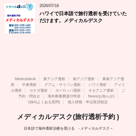
2026/07/16
ハワイで日本語で旅行透析を受けていた
だけます。メディカルデスク
Medicaldesk
東アジア透析
南アジア透析
東南アジア透
析
中東透析
グアム・サイパン透析
ハワイ透析
アメリ
カ透析
カナダ透析
ヨーロッパ透析
オセアニア透析
ご
予約・問合せ
海外療養費還付申請
News(お知らせ)
Q&A(よくある質問)
個人情報・申込取消規定
メディカルデスク(旅行透析予約 )
日本語で海外透析治療を受ける - メディカルデスク –