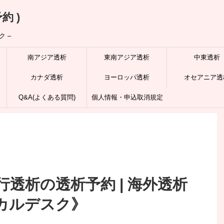
約 )
 –
南アジア透析
東南アジア透析
中東透析
カナダ透析
ヨーロッパ透析
オセアニア透
Q&A(よくある質問)
個人情報・申込取消規定
透析の透析予約 | 海外透析
カルデスク》