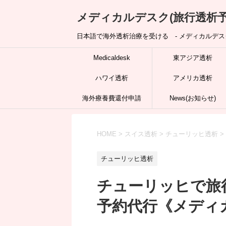
メディカルデスク(旅行透析予
日本語で海外透析治療を受ける - メディカルデスク
Medicaldesk
東アジア透析
ハワイ透析
アメリカ透析
海外療養費還付申請
News(お知らせ)
HOME
>
スイス透析
>
チューリッヒ透析
>
チューリッヒ透析
チューリッヒで旅行
予約代行《メディ