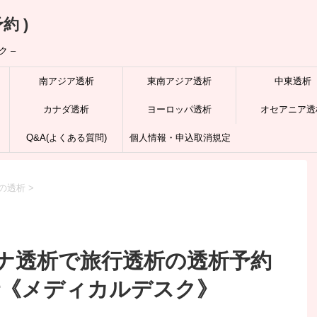
約 )
 –
南アジア透析
東南アジア透析
中東透析
カナダ透析
ヨーロッパ透析
オセアニア透
Q&A(よくある質問)
個人情報・申込取消規定
の透析
>
ナ透析で旅行透析の透析予約
行《メディカルデスク》