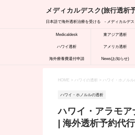
メディカルデスク(旅行透析予
日本語で海外透析治療を受ける - メディカルデスク
Medicaldesk
東アジア透析
ハワイ透析
アメリカ透析
海外療養費還付申請
News(お知らせ)
HOME
>
ハワイの透析
>
ハワイ・ホノルル
ハワイ・ホノルルの透析
ハワイ・アラモア
| 海外透析予約代