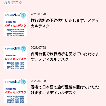
カルデスク
2026/07/28
旅行透析の予約代行いたします。メディ
カルデスク
2026/07/28
台湾台北で旅行透析を受けていただけま
す。メディカルデスク
2026/07/28
香港で日本語で旅行透析を受けていただ
けます。メディカルデスク