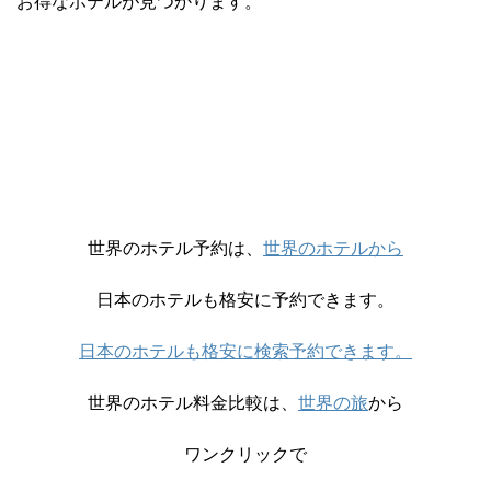
お得なホテルが見つかります。
世界のホテル予約は、
世界のホテルから
日本のホテルも格安に予約できます。
日本のホテルも格安に検索予約できます。
世界のホテル料金比較は、
世界の旅
から
ワンクリックで