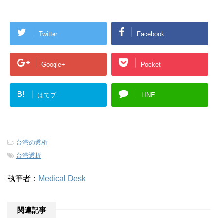
Twitter
Facebook
Google+
Pocket
B!
はてブ
LINE
-
台湾の透析
-
台湾透析
執筆者：
Medical Desk
関連記事