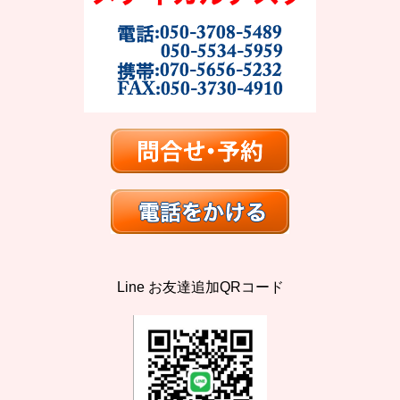
Line お友達追加QRコード