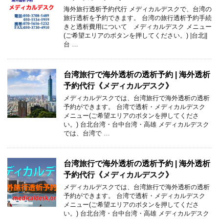
海外旅行透析予約代行 メディカルデスクで、台湾の
旅行透析を予約できます。 台湾の旅行透析予約手続
きと透析費用について メディカルデスク メニュー
(ご希望エリアのボタンを押してください。) |台北||
台 …
台湾旅行で海外透析の透析予約 | 海外透析
予約代行《メディカルデスク》
メディカルデスクでは、台湾旅行で海外透析の透析
予約ができます。 台湾で透析・メディカルデスク
メニュー(ご希望エリアのボタンを押してくださ
い。) 台北台湾・台中台湾・高雄 メディカルデスク
では、台湾で …
台湾旅行で海外透析の透析予約 | 海外透析
予約代行《メディカルデスク》
メディカルデスクでは、台湾旅行で海外透析の透析
予約ができます。 台湾で透析・メディカルデスク
メニュー(ご希望エリアのボタンを押してくださ
い。) 台北台湾・台中台湾・高雄 メディカルデスク