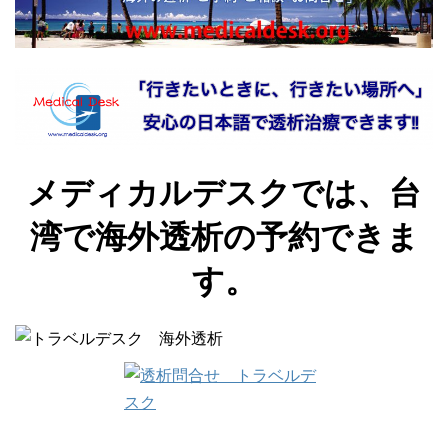
メディカルデスクでは、台
湾で海外透析の予約できま
す。