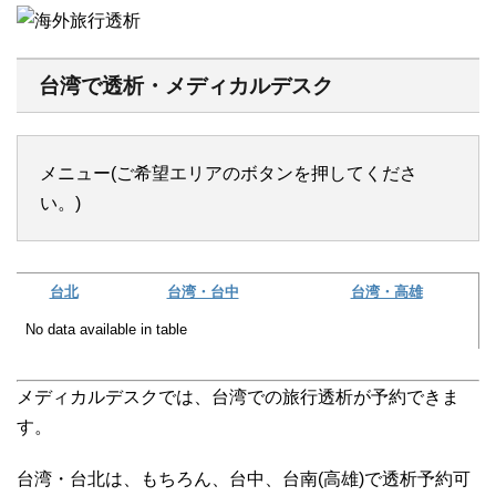
台湾で透析・メディカルデスク
メニュー(ご希望エリアのボタンを押してくださ
い。)
台北
台湾・台中
台湾・高雄
No data available in table
メディカルデスクでは、台湾での旅行透析が予約できま
す。
台湾・台北は、もちろん、台中、台南(高雄)で透析予約可