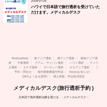
2026/07/16
ハワイで日本語で旅行透析を受けていた
だけます。メディカルデスク
Medicaldesk
東アジア透析
南アジア透析
東南アジア透
析
中東透析
グアム・サイパン透析
ハワイ透析
アメリ
カ透析
カナダ透析
ヨーロッパ透析
オセアニア透析
ご
予約・問合せ
海外療養費還付申請
News(お知らせ)
Q&A(よくある質問)
個人情報・申込取消規定
メディカルデスク(旅行透析予約 )
日本語で海外透析治療を受ける - メディカルデスク –