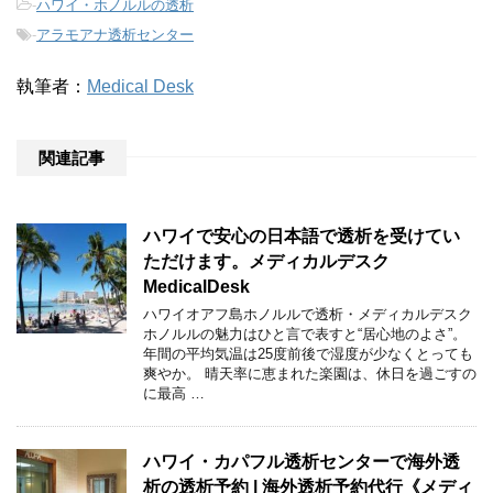
-
ハワイ・ホノルルの透析
-
アラモアナ透析センター
執筆者：
Medical Desk
関連記事
ハワイで安心の日本語で透析を受けてい
ただけます。メディカルデスク
MedicalDesk
ハワイオアフ島ホノルルで透析・メディカルデスク
ホノルルの魅力はひと言で表すと“居心地のよさ”。
年間の平均気温は25度前後で湿度が少なくとっても
爽やか。 晴天率に恵まれた楽園は、休日を過ごすの
に最高 …
ハワイ・カパフル透析センターで海外透
析の透析予約 | 海外透析予約代行《メディ