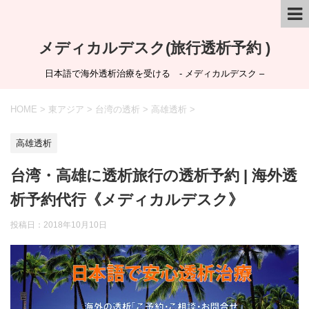
メディカルデスク(旅行透析予約 )
日本語で海外透析治療を受ける - メディカルデスク –
HOME
>
東アジア
>
台湾の透析
>
高雄透析
>
高雄透析
台湾・高雄に透析旅行の透析予約 | 海外透
析予約代行《メディカルデスク》
投稿日：
2018年10月10日