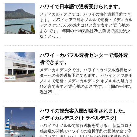
ハワイで日本語で透析受けられます。
メディカルデスクでは、ハワイの海外透析予約でき
ます。 ハワイオアフ島ホノルルで透析・メディカル
デスク ホノルルの魅力はひと言で表すと“居心地の
よさ”です。 年間の平均気温は25度前後で湿度が少
なくとっ …
ハワイ・カパフル透析センターで海外透
析できます。
メディカルデスクでは、ハワイ・カパフル透析セン
ターへの海外透析予約できます。 ハワイオアフ島ホ
ノルルで透析・メディカルデスク ホノルルの魅力は
ひと言で表すと“居心地のよさ”です。 年間の平均気
温は25 …
ハワイの観光客入国が緩和されました。
メディカルデスク(トラベルデスク)
ハワイのホノルルで旅行透析を受ける。 新型コロナ
感染症の関係でハワイでの透析予約の受付が全て停
止されていましたが、10月1日から旅行者透析の予