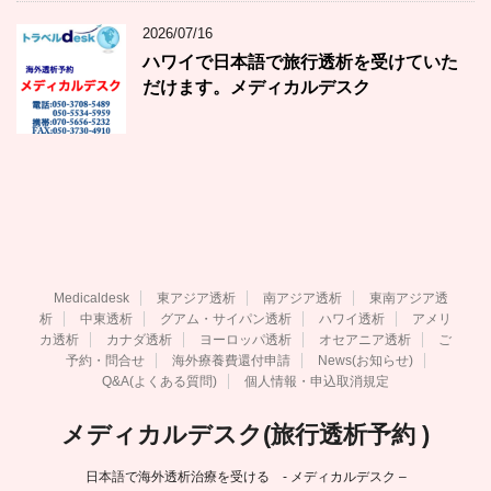
2026/07/16
ハワイで日本語で旅行透析を受けていた
だけます。メディカルデスク
Medicaldesk
東アジア透析
南アジア透析
東南アジア透
析
中東透析
グアム・サイパン透析
ハワイ透析
アメリ
カ透析
カナダ透析
ヨーロッパ透析
オセアニア透析
ご
予約・問合せ
海外療養費還付申請
News(お知らせ)
Q&A(よくある質問)
個人情報・申込取消規定
メディカルデスク(旅行透析予約 )
日本語で海外透析治療を受ける - メディカルデスク –