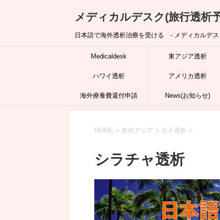
メディカルデスク(旅行透析予
日本語で海外透析治療を受ける - メディカルデスク
Medicaldesk
東アジア透析
ハワイ透析
アメリカ透析
海外療養費還付申請
News(お知らせ)
HOME
>
東南アジア
>
タイ透析
>
シラチャ透析