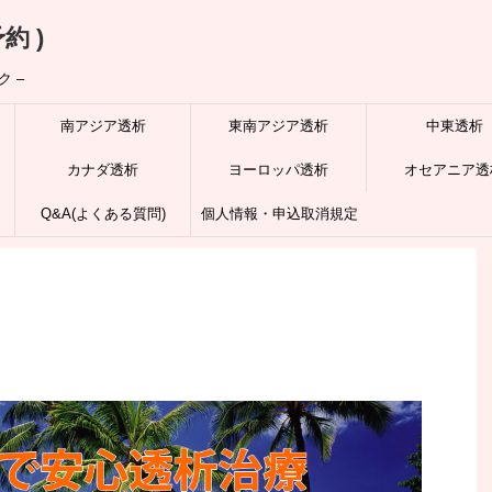
約 )
 –
南アジア透析
東南アジア透析
中東透析
カナダ透析
ヨーロッパ透析
オセアニア透
Q&A(よくある質問)
個人情報・申込取消規定