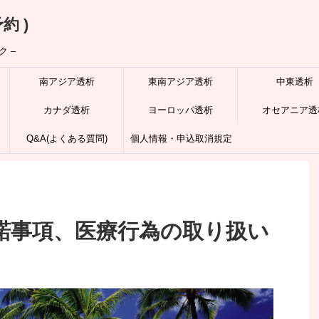
約 )
 –
南アジア透析
東南アジア透析
中東透析
カナダ透析
ヨーロッパ透析
オセアニア透
Q&A(よくある質問)
個人情報・申込取消規定
諾事項、医療行為の取り扱い