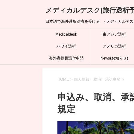
メディカルデスク(旅行透析予
日本語で海外透析治療を受ける - メディカルデスク
Medicaldesk
東アジア透析
ハワイ透析
アメリカ透析
海外療養費還付申請
News(お知らせ)
HOME
>
個人情報、取消、承諾事項
>
申込み、取消、承
規定