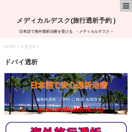
メディカルデスク(旅行透析予約 )
日本語で海外透析治療を受ける - メディカルデスク –
HOME
>
中東透析
>
ドバイ透析