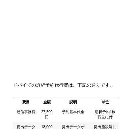
ドバイでの透析予約代行費は、下記の通りです。
費目
金額
説明
単位
通信事務費
27,500
予約基本代金
透析予約1旅
円
行先に付
提出データ
18,000
提出データが
提出施設毎に