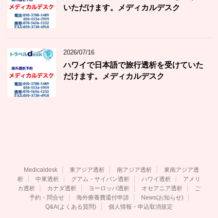
いただけます。メディカルデスク
2026/07/16
ハワイで日本語で旅行透析を受けていた
だけます。メディカルデスク
Medicaldesk
東アジア透析
南アジア透析
東南アジア透
析
中東透析
グアム・サイパン透析
ハワイ透析
アメリ
カ透析
カナダ透析
ヨーロッパ透析
オセアニア透析
ご
予約・問合せ
海外療養費還付申請
News(お知らせ)
Q&A(よくある質問)
個人情報・申込取消規定