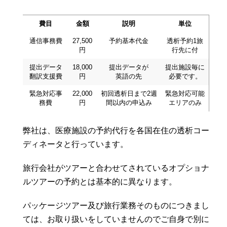
費目
金額
説明
単位
通信事務費
27,500
予約基本代金
透析予約1旅
円
行先に付
提出データ
18,000
提出データが
提出施設毎に
翻訳支援費
円
英語の先
必要です。
緊急対応事
22,000
初回透析日まで2週
緊急対応可能
務費
円
間以内の申込み
エリアのみ
弊社は、医療施設の予約代行を各国在住の透析コー
ディネータと行っています。
旅行会社がツアーと合わせてされているオプショナ
ルツアーの予約とは基本的に異なります。
パッケージツアー及び旅行業務そのものにつきまし
ては、お取り扱いをしていませんのでご自身で別に