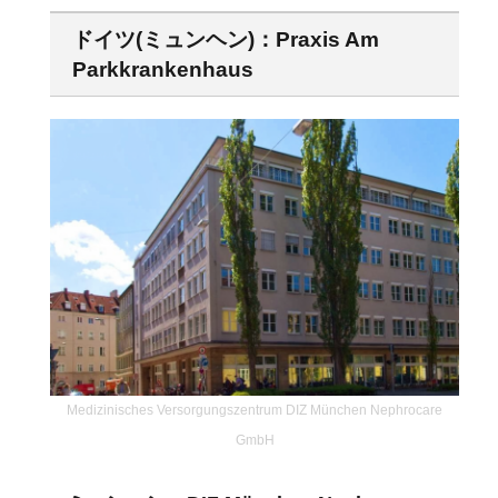
ドイツ(ミュンヘン)：Praxis Am
Parkkrankenhaus
Medizinisches Versorgungszentrum DIZ München Nephrocare
GmbH