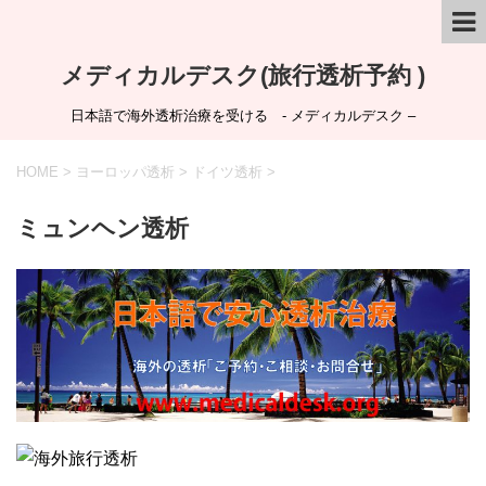
メディカルデスク(旅行透析予約 )
日本語で海外透析治療を受ける - メディカルデスク –
HOME
>
ヨーロッパ透析
>
ドイツ透析
>
ミュンヘン透析