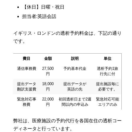
【休日】日曜・祝日
担当者:英語会話
イギリス・ロンドンの透析予約料金は、下記の通り
です。
費目
金額
説明
単位
通信事務費
27,500
予約基本代金
透析予約1旅
円
行先に付
提出データ
18,000
提出データが
提出施設毎に
翻訳支援費
円
英語の先
必要です。
緊急対応事
22,000
初回透析日まで2週
緊急対応可能
務費
円
間以内の申込み
エリアのみ
弊社は、医療施設の予約代行を各国在住の透析コー
ディネータと行っています。