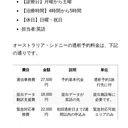
【診療日】月曜から土曜
【治療時間】4時間から5時間
【休日】日曜・祝日
担当者:英語
オーストラリア・シドニーの透析予約料金は、下記
の通りです。
費目
金額
説明
単位
通信事務費
27,500
予約基本代金
透析予約1旅
円
行先に付
提出データ
18,000
提出データが
提出施設毎に
翻訳支援費
円
英語の先
必要です。
緊急対応事
22,000
初回透析日まで2週
緊急対応可能
務費
円
間以内の申込み
エリアのみ