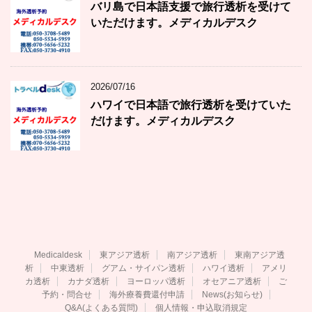
バリ島で日本語支援で旅行透析を受けて
いただけます。メディカルデスク
2026/07/16
ハワイで日本語で旅行透析を受けていた
だけます。メディカルデスク
Medicaldesk
東アジア透析
南アジア透析
東南アジア透
析
中東透析
グアム・サイパン透析
ハワイ透析
アメリ
カ透析
カナダ透析
ヨーロッパ透析
オセアニア透析
ご
予約・問合せ
海外療養費還付申請
News(お知らせ)
Q&A(よくある質問)
個人情報・申込取消規定