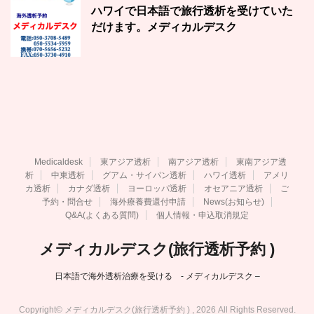
ハワイで日本語で旅行透析を受けていた
だけます。メディカルデスク
Medicaldesk
東アジア透析
南アジア透析
東南アジア透
析
中東透析
グアム・サイパン透析
ハワイ透析
アメリ
カ透析
カナダ透析
ヨーロッパ透析
オセアニア透析
ご
予約・問合せ
海外療養費還付申請
News(お知らせ)
Q&A(よくある質問)
個人情報・申込取消規定
メディカルデスク(旅行透析予約 )
日本語で海外透析治療を受ける - メディカルデスク –
Copyright© メディカルデスク(旅行透析予約 ) , 2026 All Rights Reserved.