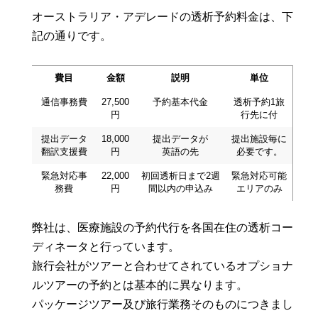
オーストラリア・アデレードの透析予約料金は、下
記の通りです。
費目
金額
説明
単位
通信事務費
27,500
予約基本代金
透析予約1旅
円
行先に付
提出データ
18,000
提出データが
提出施設毎に
翻訳支援費
円
英語の先
必要です。
緊急対応事
22,000
初回透析日まで2週
緊急対応可能
務費
円
間以内の申込み
エリアのみ
弊社は、医療施設の予約代行を各国在住の透析コー
ディネータと行っています。
旅行会社がツアーと合わせてされているオプショナ
ルツアーの予約とは基本的に異なります。
パッケージツアー及び旅行業務そのものにつきまし